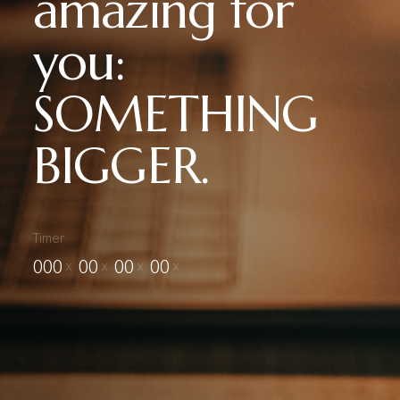
amazing for
© Copyright • Algo Mas Grande • Something Bigger • 2023
you:
Design by
Me
SOMETHING
BIGGER.
Timer
000
00
00
00
X
X
X
X