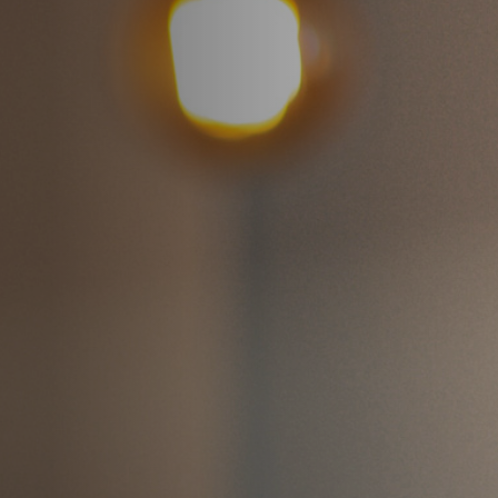
Nuestra Historia
Somos parte de ALGO
MAS GRANDE.
Nuestra historia esta llena de
fascinantes logros y emprendimientos
que queremos compartirles pronto.
Y esto apenas empieza ...
Visítanos para mas información.